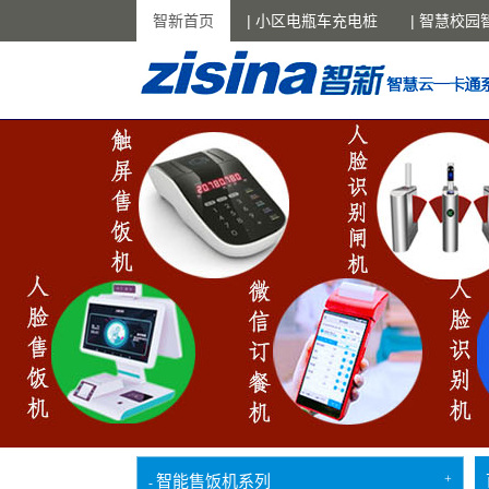
智新首页
| 小区电瓶车充电桩
| 智慧校园
+
智能售饭机系列
-